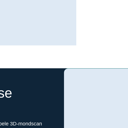
ese
n
abele 3D-mondscan