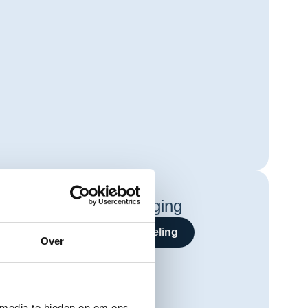
Gebitsreiniging
Bekijk behandeling
Over
 media te bieden en om ons