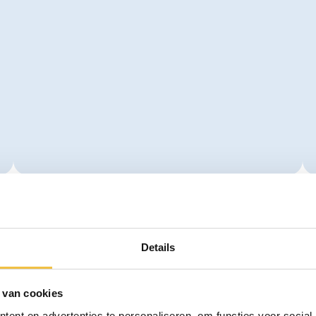
Gaatjes en vullingen
Bekijk behandeling
Details
 van cookies
ent en advertenties te personaliseren, om functies voor social