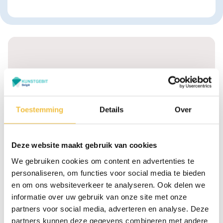
Toestemming
Details
Over
Graag meer informatie?
Deze website maakt gebruik van cookies
Dr Struyckenplein 67 -
Ma t/m vr: 09:00 -
We gebruiken cookies om content en advertenties te
68 4812 TA Breda
17:00 uur Za: 10:00 -
personaliseren, om functies voor social media te bieden
(Nederland)
16:00 uur
en om ons websiteverkeer te analyseren. Ook delen we
Zaterdag alléén voor
+31 76 - 78 511 50
reparatie van uw kunstgebit
informatie over uw gebruik van onze site met onze
bij ons tandtechnisch lab
partners voor social media, adverteren en analyse. Deze
aan het Dr Struyckenplein
partners kunnen deze gegevens combineren met andere