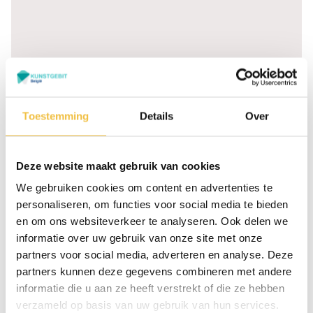
Graag meer informatie?
Toestemming
Details
Over
Dr Struyckenplein 67 -
Ma t/m vr: 09:00 -
68 4812 TA Breda
17:00 uur Za: 10:00 -
Deze website maakt gebruik van cookies
(Nederland)
16:00 uur
Zaterdag alléén voor
We gebruiken cookies om content en advertenties te
+31 76 - 78 511 50
reparatie van uw kunstgebit
personaliseren, om functies voor social media te bieden
bij ons tandtechnisch lab
en om ons websiteverkeer te analyseren. Ook delen we
aan het Dr Struyckenplein
informatie over uw gebruik van onze site met onze
61
partners voor social media, adverteren en analyse. Deze
partners kunnen deze gegevens combineren met andere
Maak een
Bel direct
informatie die u aan ze heeft verstrekt of die ze hebben
afspraak
verzameld op basis van uw gebruik van hun services.