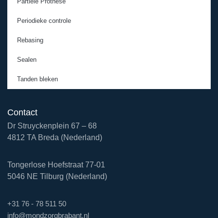
Partiële Prothese
Periodieke controle
Rebasing
Sealen
Tanden bleken
Contact
Dr Struyckenplein 67 – 68
4812 TA Breda (Nederland)
Tongerlose Hoefstraat 77-01
5046 NE Tilburg (Nederland)
+31 76 - 78 511 50
info@mondzorgbrabant.nl