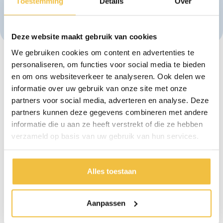
Toestemming
Details
Over
reis!
Deze website maakt gebruik van cookies
We gebruiken cookies om content en advertenties te
personaliseren, om functies voor social media te bieden
en om ons websiteverkeer te analyseren. Ook delen we
informatie over uw gebruik van onze site met onze
partners voor social media, adverteren en analyse. Deze
partners kunnen deze gegevens combineren met andere
informatie die u aan ze heeft verstrekt of die ze hebben
verzameld op basis van uw gebruik van hun services.
Graag meer informatie?
Dr Struyckenplein 67 -
Ma t/m vr: 09:00 -
Alles toestaan
68 4812 TA Breda
17:00 uur Za: 10:00 -
(Nederland)
16:00 uur
Aanpassen
Zaterdag alléén voor
+31 76 - 78 511 50
reparatie van uw kunstgebit