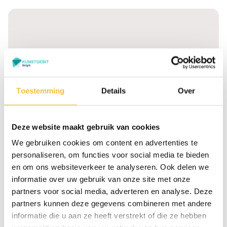
Toestemming
Details
Over
Graag meer informatie?
Dr Struyckenplein 67
Ma t/m vr: 09:00 -
Deze website maakt gebruik van cookies
- 68 4812 TA Breda
17:00 uur Za: 10:00 -
We gebruiken cookies om content en advertenties te
(Nederland)
16:00 uur
personaliseren, om functies voor social media te bieden
Zaterdag alléén voor
+31 76 - 78 511 50
en om ons websiteverkeer te analyseren. Ook delen we
reparatie van uw
informatie over uw gebruik van onze site met onze
kunstgebit bij ons
tandtechnisch lab aan het
partners voor social media, adverteren en analyse. Deze
Dr Struyckenplein 61
partners kunnen deze gegevens combineren met andere
informatie die u aan ze heeft verstrekt of die ze hebben