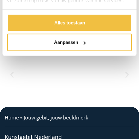
verzameld op basis van uw gebruik van hun services.
Maak een
Bel direct
afspraak
Alles toestaan
1.000+ patiënten gingen u voor
Aanpassen
Home
»
Jouw gebit, jouw beeldmerk
Kunstgebit Nederland