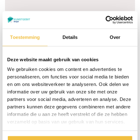
Graag meer informatie?
Toestemming
Details
Over
Dr Struyckenplein 67 -
Ma t/m vr: 09:00 -
68 4812 TA Breda
17:00 uur Za: 10:00 -
(Nederland)
16:00 uur
Deze website maakt gebruik van cookies
Zaterdag alléén voor
+31 76 - 78 511 50
reparatie van uw kunstgebit
We gebruiken cookies om content en advertenties te
bij ons tandtechnisch lab
personaliseren, om functies voor social media te bieden
aan het Dr Struyckenplein
en om ons websiteverkeer te analyseren. Ook delen we
61
informatie over uw gebruik van onze site met onze
partners voor social media, adverteren en analyse. Deze
partners kunnen deze gegevens combineren met andere
Maak een
Bel direct
afspraak
informatie die u aan ze heeft verstrekt of die ze hebben
verzameld op basis van uw gebruik van hun services.
1.000+ patiënten gingen u voor