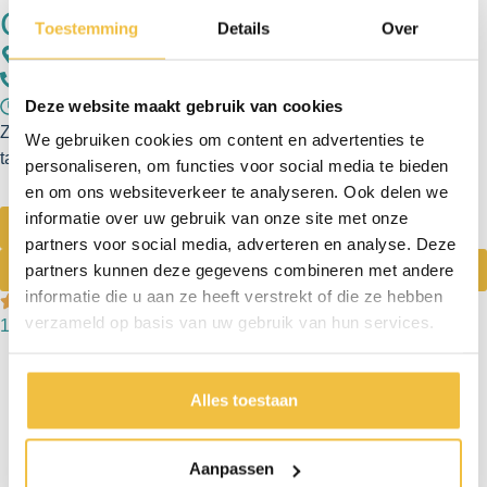
Graag meer informatie?
Toestemming
Details
Over
Dr Struyckenplein 67 - 68 4812 TA Breda (Nederland)
+31 76 - 78 511 50
Deze website maakt gebruik van cookies
Ma t/m vr: 09:00 - 17:00 uur Za: 10:00 - 16:00 uur
Zaterdag alléén voor reparatie van uw kunstgebit bij ons
We gebruiken cookies om content en advertenties te
tandtechnisch lab aan het Dr Struyckenplein 61
personaliseren, om functies voor social media te bieden
en om ons websiteverkeer te analyseren. Ook delen we
informatie over uw gebruik van onze site met onze
Maak een afspraak
partners voor social media, adverteren en analyse. Deze
partners kunnen deze gegevens combineren met andere
Bel direct
informatie die u aan ze heeft verstrekt of die ze hebben
verzameld op basis van uw gebruik van hun services.
1.000+ patiënten gingen u voor
Alles toestaan
Aanpassen