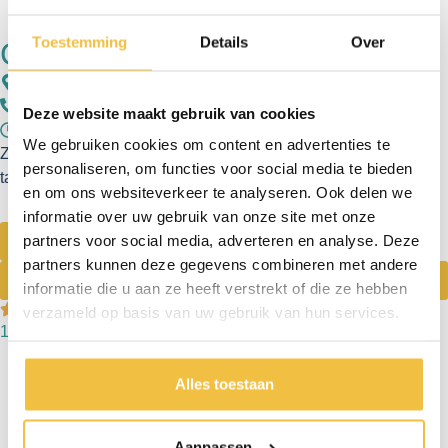
Toestemming
Details
Over
Graag meer informatie?
Dr Struyckenplein 67 - 68 4812 TA Breda (Nederland)
+31 76 - 78 511 50
Deze website maakt gebruik van cookies
Ma t/m vr: 09:00 - 17:00 uur Za: 10:00 - 16:00 uur
We gebruiken cookies om content en advertenties te
Zaterdag alléén voor reparatie van uw kunstgebit bij ons
personaliseren, om functies voor social media te bieden
tandtechnisch lab aan het Dr Struyckenplein 61
en om ons websiteverkeer te analyseren. Ook delen we
informatie over uw gebruik van onze site met onze
partners voor social media, adverteren en analyse. Deze
Maak een afspraak
partners kunnen deze gegevens combineren met andere
Bel direct
informatie die u aan ze heeft verstrekt of die ze hebben
verzameld op basis van uw gebruik van hun services.
1.000+ patiënten gingen u voor
Alles toestaan
Aanpassen