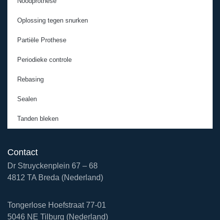
Noodprothese
Oplossing tegen snurken
Partiële Prothese
Periodieke controle
Rebasing
Sealen
Tanden bleken
Contact
Dr Struyckenplein 67 – 68
4812 TA Breda (Nederland)
Tongerlose Hoefstraat 77-01
5046 NE Tilburg (Nederland)