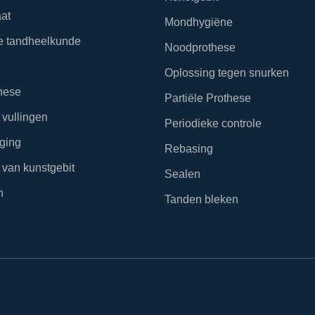
aat
Mondhygiëne
e tandheelkunde
Noodprothese
Oplossing tegen snurken
hese
Partiële Prothese
 vullingen
Periodieke controle
iging
Rebasing
 van kunstgebit
Sealen
n
Tanden bleken