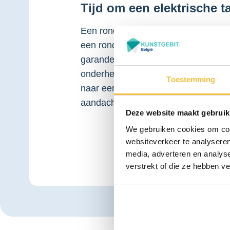
Tijd om een elektrische 
Een ronde borstel is doorgaans effec
een ronde kop en een oplaadbare ac
garanderen is het essentieel dat u 
onderhevig aan slijtage wat leidt to
Toestemming
naar een volgend niveau te tillen en
aandacht nodig? Dan is een
gebitsre
Deze website maakt gebruik
We gebruiken cookies om cont
websiteverkeer te analyseren
media, adverteren en analys
verstrekt of die ze hebben v