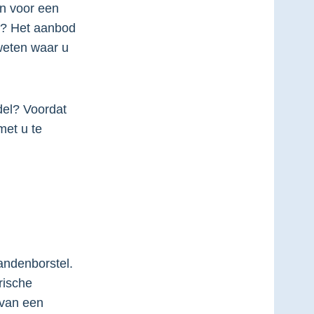
en voor een
nu? Het aanbod
 weten waar u
del? Voordat
met u te
tandenborstel.
rische
 van een