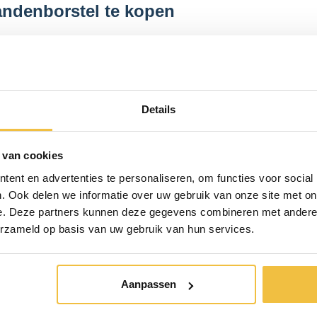
tandenborstel te kopen
tiever in het reinigen van je gebit. Een elektrische tand
cu garanderen het beste resultaat. Om een optimale m
om de drie maanden uw tandenborstel (kop) vervangt. De b
t vermindering van effectiviteit. U heeft nu de kennis o
Details
 uw gebit de verzorging te geven die het verdient. Heeft 
iniging
van een mondhygiënist wellicht iets voor u.
 van cookies
ent en advertenties te personaliseren, om functies voor social
. Ook delen we informatie over uw gebruik van onze site met on
e. Deze partners kunnen deze gegevens combineren met andere i
erzameld op basis van uw gebruik van hun services.
Aanpassen