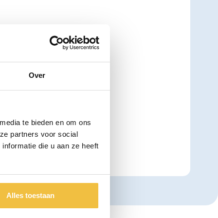
enborstel met
ondhygiëne te
orstels zijn
m uw mondhygiëne
Over
uw gebit extra
 media te bieden en om ons
ze partners voor social
nformatie die u aan ze heeft
Alles toestaan