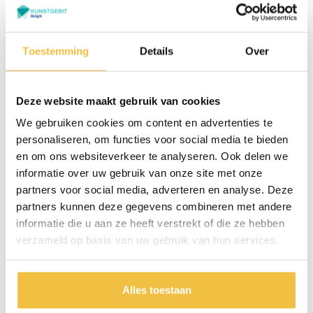
Dr Struyckenplein 67
Ma t/m vr: 09:00 -
- 68 4812 TA Breda
17:00 uur Za: 10:00 -
(Nederland)
16:00 uur
Toestemming
Details
Over
Zaterdag alléén voor
+31 76 - 78 511 50
reparatie van uw
kunstgebit bij ons
tandtechnisch lab aan het
Deze website maakt gebruik van cookies
Dr Struyckenplein 61
We gebruiken cookies om content en advertenties te
personaliseren, om functies voor social media te bieden
en om ons websiteverkeer te analyseren. Ook delen we
Maak een
Bel direct
afspraak
informatie over uw gebruik van onze site met onze
partners voor social media, adverteren en analyse. Deze
partners kunnen deze gegevens combineren met andere
1.000+ patiënten gingen u voor
informatie die u aan ze heeft verstrekt of die ze hebben
verzameld op basis van uw gebruik van hun services.
Alles toestaan