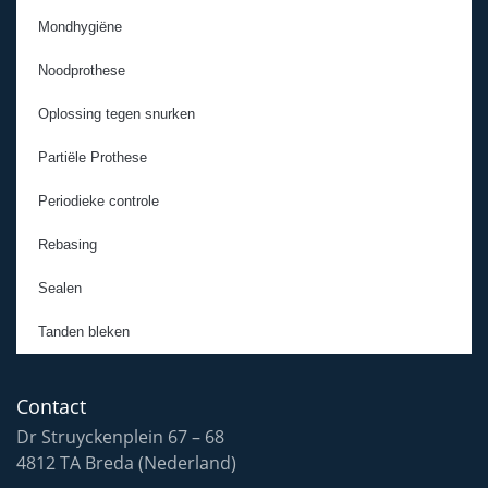
Mondhygiëne
Noodprothese
Oplossing tegen snurken
Partiële Prothese
Periodieke controle
Rebasing
Sealen
Tanden bleken
Contact
Dr Struyckenplein 67 – 68
4812 TA Breda (Nederland)